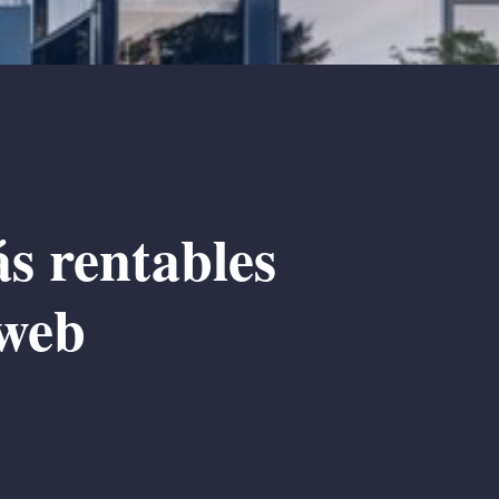
ás rentables
 web