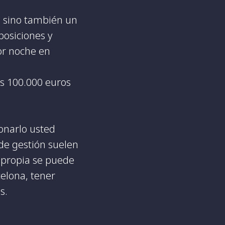
l, sino también un
posiciones y
por noche en
os 100.000 euros
onarlo usted
de gestión suelen
n propia se puede
celona, tener
s.