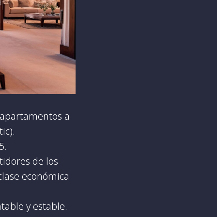
s apartamentos a
ic).
5.
tidores de los
 clase económica
table y estable.