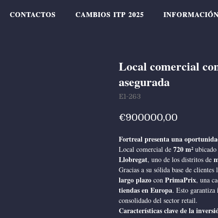
CONTACTOS
CONTACTOS
CAMBIOS ITP 2025
CAMBIOS ITP 2025
INFORMACIÓN
INFORMACIÓN
Local comercial con
asegurada
E1-263
€
900000,00
Fortreal presenta una oportunidad
720 m²
Local comercial de
ubicado
Llobregat
m
, uno de los distritos de
Gracias a su sólida base de clientes 
largo plazo
PrimaPrix
con
, una c
tiendas en Europa
. Esto garantiza
consolidado del sector retail.
Características clave de la inversi