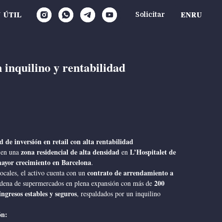
 ÚTIL
 ÚTIL
EN
EN
RU
RU
Solicitar
Solicitar
 inquilino y rentabilidad
 de inversión en retail con alta rentabilidad
zona residencial de alta densidad
L’Hospitalet de
 en una
en
ayor crecimiento en Barcelona
.
contrato de arrendamiento a
locales, el activo cuenta con un
200
adena de supermercados en plena expansión con más de
ingresos estables y seguros
, respaldados por un inquilino
ón: