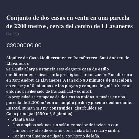
Conjunto de dos casas en venta en una parcela
de 2200 metros, cerca del centro de LLavaneres
C2-253
€
3000000,00
Alquiler de Casa Mediterránea en Rocaferrera, Sant Andreu de
Llavaneres
Se alquila a
larga estancia
esta elegante
casa de estilo
mediterráneo
, ubicada en la prestigiosa urbanización
Rocaferrera
en Sant Andreu de Llavaneres. A tan solo
30 minutos de Barcelona
en coche y a
10 minutos de las playas y campos de golf
, ofrece un
entorno privilegiado de tranquilidad y confort.
La propiedad se compone de
dos casas unidas
, situadas en una
parcela de 2.200 m²
con un
amplio jardín y piscina desbordante
.
En total, suman
410 m² construidos
, distribuidos en:
Casa principal (250 m², 2 plantas)
Planta baja:
Dos amplios salones: un salón-comedor de invierno con
chimenea y otro de verano con salida a la terraza y jardín.
Cocina totalmente equipada, con horno de leña.