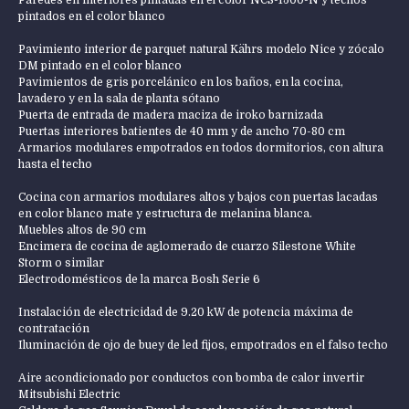
Paredes en interiores pintadas en el color NCS-1500-N y techos
pintados en el color blanco
Pavimiento interior de parquet natural Kährs modelo Nice y zócalo
DM pintado en el color blanco
Pavimientos de gris porcelánico en los baños, en la cocina,
lavadero y en la sala de planta sótano
Puerta de entrada de madera maciza de iroko barnizada
Puertas interiores batientes de 40 mm y de ancho 70-80 cm
Armarios modulares empotrados en todos dormitorios, con altura
hasta el techo
Cocina con armarios modulares altos y bajos con puertas lacadas
en color blanco mate y estructura de melanina blanca.
Muebles altos de 90 cm
Encimera de cocina de aglomerado de cuarzo Silestone White
Storm o similar
Electrodomésticos de la marca Bosh Serie 6
Instalación de electricidad de 9.20 kW de potencia máxima de
contratación
Iluminación de ojo de buey de led fijos, empotrados en el falso techo
Aire acondicionado por conductos con bomba de calor invertir
Mitsubishi Electric