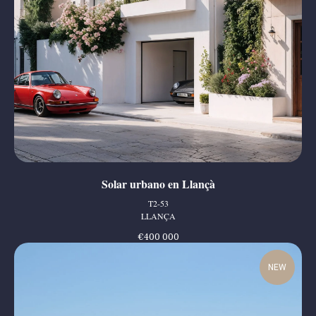
Solar urbano en Llançà
T2-53
LLANÇA
€
400 000
NEW